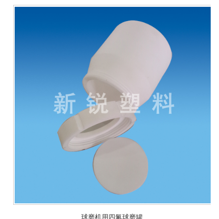
球磨机用四氟球磨罐