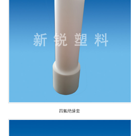
四氟绝缘套