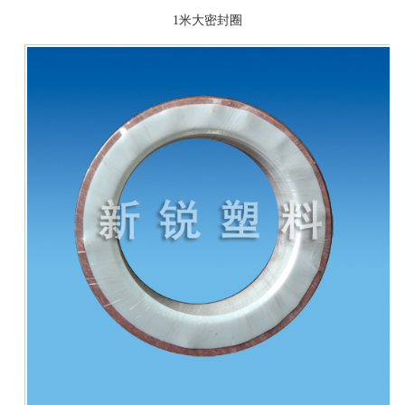
1米大密封圈