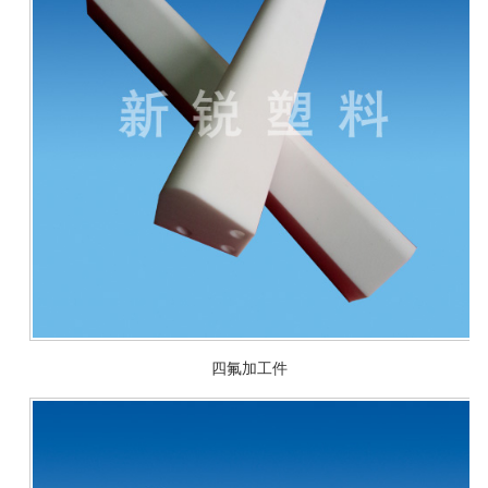
四氟加工件