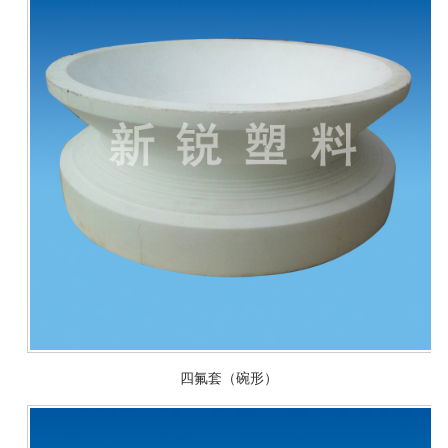
四氟套（碗形）