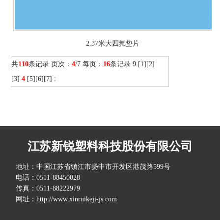
2.37米大四氟垫片
共
110
条记录 页次：
4
/7 每页：
16
条记录
9
[
1
][
2
]
[
3
]
4
[
5
][
6
][
7
]
:
江苏新锐塑料科技股份有限公司
地址：中国江苏省镇江市扬中市开发区港茂路599号
电话：0511-88450028
传真：0511-88222979
网址：http://www.xinruikeji-js.com