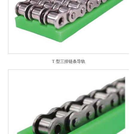
T 型三排链条导轨