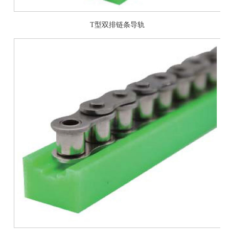
T型双排链条导轨