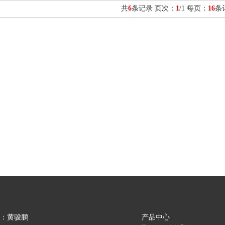
共
6
条记录 页次：
1
/1 每页：
16
条
：黄骏鹏
产品中心