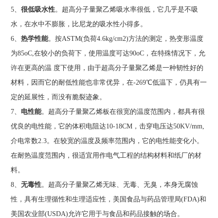
5、
很低吸水性
。超高分子量聚乙烯吸水率很低，它几乎是不吸
水，在水中不膨胀，比尼龙的吸水性小得多。
6、
热学性能
。按ASTM(负荷4.6kg/cm2)方法的测定，热变形温度
为85oC,在较小的负荷下，使用温度可达90oC，在特殊情况下，允
许在更高的温 度下使用，由于超高分子量聚乙烯是一种韧性好的
材料，因而它的耐低性能也非常优异，在-269℃低温下，仍具有一
定的延展性，而没有脆裂迹象。
7、
电性能
。超高分子量聚乙烯板在很宽的温度范围内，都具有很
优良的电性能，它的体积电阻达10-18CM，击穿电压达50KV/mm,
介电常数2.3。在较宽的温度及频率范围内，它的电性能变化小。
在耐热温度范围内，很适宜用作电气工程的结构材料和纸厂的材
料。
8、
无毒性
。超高分子量聚乙烯无味、无毒、无臭，本身无腐蚀
性，具有生理循性和生理适应性，美国食品与药品管理局(FDA)和
美国农业部(USDA)允许它用于与食品和药品接触的场合。