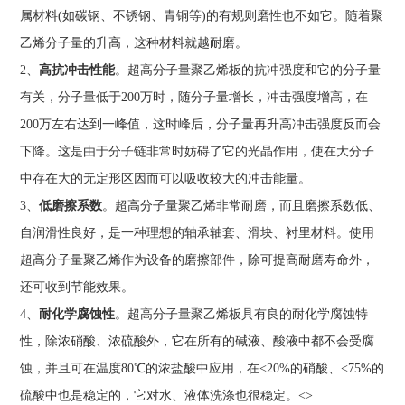
属材料(如碳钢、不锈钢、青铜等)的有规则磨性也不如它。随着聚
乙烯分子量的升高，这种材料就越耐磨。
2、
高抗冲击性能
。超高分子量聚乙烯板的抗冲强度和它的分子量
有关，分子量低于200万时，随分子量增长，冲击强度增高，在
200万左右达到一峰值，这时峰后，分子量再升高冲击强度反而会
下降。这是由于分子链非常时妨碍了它的光晶作用，使在大分子
中存在大的无定形区因而可以吸收较大的冲击能量。
3、
低磨擦系数
。超高分子量聚乙烯非常耐磨，而且磨擦系数低、
自润滑性良好，是一种理想的轴承轴套、滑块、衬里材料。使用
超高分子量聚乙烯作为设备的磨擦部件，除可提高耐磨寿命外，
还可收到节能效果。
4、
耐化学腐蚀性
。超高分子量聚乙烯板具有良的耐化学腐蚀特
性，除浓硝酸、浓硫酸外，它在所有的碱液、酸液中都不会受腐
蚀，并且可在温度80℃的浓盐酸中应用，在<20%的硝酸、<75%的
硫酸中也是稳定的，它对水、液体洗涤也很稳定。<>